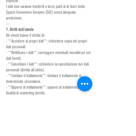
esplicito.
I dati non saranno trasferiti a terze parti al di fuori dello
Spazio Economico Europeo (SEE) senza adeguata
protezione.
---
7. Diritti dell'utente
Gli utenti hanno il diritto di:
- **Accedere ai propri dati**: richiedere copia dei propri
dati personali.
- **Rettificare i dati**: correggere eventuali inesattezze nei
dati forniti.
- **Cancellare i dati**: richiedere la cancellazione dei dati
personali (diritto all'oblio).
- **Limitare il trattamento**: limitare il trattamento in
determinate circostanze.
- **Opporsi al trattamento**: opporsi al trattamento per
finalità di marketing diretto.
- **Portabilità dei dati**: ricevere i propri dati in un
formato strutturato e leggibile.
Per esercitare i propri diritti, l'utente può contattarci
all'indirizzo email indicato.
---
8. Utilizzo dei cookie
Il nostro sito utilizza cookie per migliorare l'esperienza