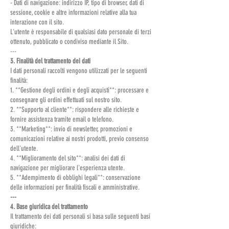
- Dati di navigazione: indirizzo IP, tipo di browser, dati di
sessione, cookie e altre informazioni relative alla tua
interazione con il sito.
L'utente è responsabile di qualsiasi dato personale di terzi
ottenuto, pubblicato o condiviso mediante il Sito.
---
3. Finalità del trattamento dei dati
I dati personali raccolti vengono utilizzati per le seguenti
finalità:
1. **Gestione degli ordini e degli acquisti**: processare e
consegnare gli ordini effettuati sul nostro sito.
2. **Supporto al cliente**: rispondere alle richieste e
fornire assistenza tramite email o telefono.
3. **Marketing**: invio di newsletter, promozioni e
comunicazioni relative ai nostri prodotti, previo consenso
dell'utente.
4. **Miglioramento del sito**: analisi dei dati di
navigazione per migliorare l'esperienza utente.
5. **Adempimento di obblighi legali**: conservazione
delle informazioni per finalità fiscali e amministrative.
---
4. Base giuridica del trattamento
Il trattamento dei dati personali si basa sulle seguenti basi
giuridiche: