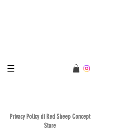
BENVENUTO SU REDSHEEP
CONCEPT STORE
ESCI DAL GREGGE E
UNISCITI A NOI
Privacy Policy di Red Sheep Concept
Store