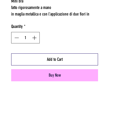
Mini bra
fatto rigorosamente a mano
in maglia metallica e con l'applicazione di due fiori in
swarovski .
Quantity
*
anallergico
taglia unica
Add to Cart
Buy Now