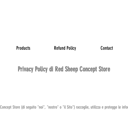
ME TO REDSHEEP CONCE
 OUT OF THE FLOCK AND 
Products
Refund Policy
Contact
Privacy Policy di Red Sheep Concept Store
ncept Store (di seguito "noi", "nostro" o "il Sito") raccoglie, utilizza e protegge le infor