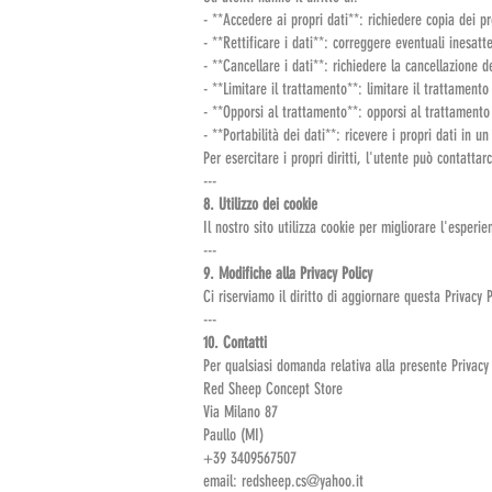
- **Accedere ai propri dati**: richiedere copia dei pr
- **Rettificare i dati**: correggere eventuali inesatte
- **Cancellare i dati**: richiedere la cancellazione dei
- **Limitare il trattamento**: limitare il trattamento
- **Opporsi al trattamento**: opporsi al trattamento 
- **Portabilità dei dati**: ricevere i propri dati in u
Per esercitare i propri diritti, l'utente può contattarc
---
8. Utilizzo dei cookie
Il nostro sito utilizza cookie per migliorare l'esperi
---
9. Modifiche alla Privacy Policy
Ci riserviamo il diritto di aggiornare questa Privacy 
---
10. Contatti
Per qualsiasi domanda relativa alla presente Privacy Po
Red Sheep Concept Store
Via Milano 87
Paullo (MI)
+39 3409567507
email: redsheep.cs@yahoo.it