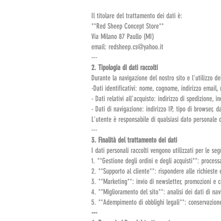
Il titolare del trattamento dei dati è:
**Red Sheep Concept Store**
Via Milano 87 Paullo (MI)
email: redsheep.cs@yahoo.it
---
2. Tipologia di dati raccolti
Durante la navigazione del nostro sito e l'utilizzo de
-Dati identificativi: nome, cognome, indirizzo email,
- Dati relativi all'acquisto: indirizzo di spedizione, 
- Dati di navigazione: indirizzo IP, tipo di browser, d
L'utente è responsabile di qualsiasi dato personale d
---
3. Finalità del trattamento dei dati
I dati personali raccolti vengono utilizzati per le seg
1. **Gestione degli ordini e degli acquisti**: process
2. **Supporto al cliente**: rispondere alle richieste
3. **Marketing**: invio di newsletter, promozioni e c
4. **Miglioramento del sito**: analisi dei dati di na
5. **Adempimento di obblighi legali**: conservazione 
---