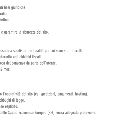
ti basi giuridiche:
rdini.
keting.
i e garantire la sicurezza del sito.
sario a soddisfare le finalità per cui sono stati raccolti:
nformità agli obblighi fiscali.
evoca del consenso da parte dell'utente.
12 mesi.
no l'operatività del sito (es. spedizioni, pagamenti, hosting).
obblighi di legge.
so esplicito.
ri dello Spazio Economico Europeo (SEE) senza adeguata protezione.