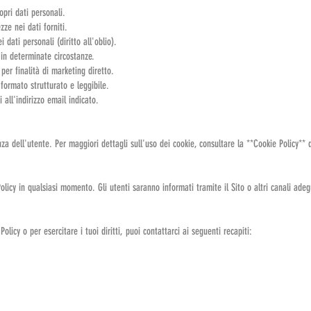
opri dati personali.
zze nei dati forniti.
 dati personali (diritto all'oblio).
 in determinate circostanze.
per finalità di marketing diretto.
n formato strutturato e leggibile.
i all'indirizzo email indicato.
enza dell'utente. Per maggiori dettagli sull'uso dei cookie, consultare la **Cookie Policy** 
Policy in qualsiasi momento. Gli utenti saranno informati tramite il Sito o altri canali adeg
licy o per esercitare i tuoi diritti, puoi contattarci ai seguenti recapiti: