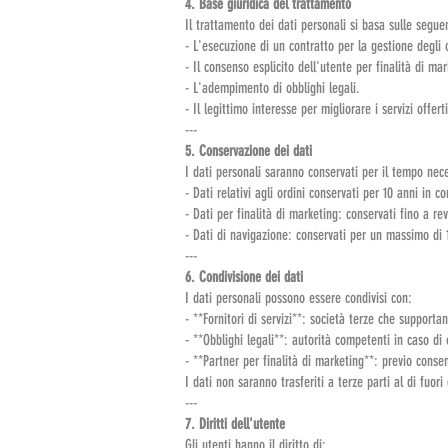
4. Base giuridica del trattamento
Il trattamento dei dati personali si basa sulle seguen
- L'esecuzione di un contratto per la gestione degli o
- Il consenso esplicito dell'utente per finalità di mar
- L'adempimento di obblighi legali.
- Il legittimo interesse per migliorare i servizi offert
---
5. Conservazione dei dati
I dati personali saranno conservati per il tempo neces
- Dati relativi agli ordini conservati per 10 anni in co
- Dati per finalità di marketing: conservati fino a r
- Dati di navigazione: conservati per un massimo di 
---
6. Condivisione dei dati
I dati personali possono essere condivisi con:
- **Fornitori di servizi**: società terze che supporta
- **Obblighi legali**: autorità competenti in caso di 
- **Partner per finalità di marketing**: previo consen
I dati non saranno trasferiti a terze parti al di fuo
---
7. Diritti dell'utente
Gli utenti hanno il diritto di: