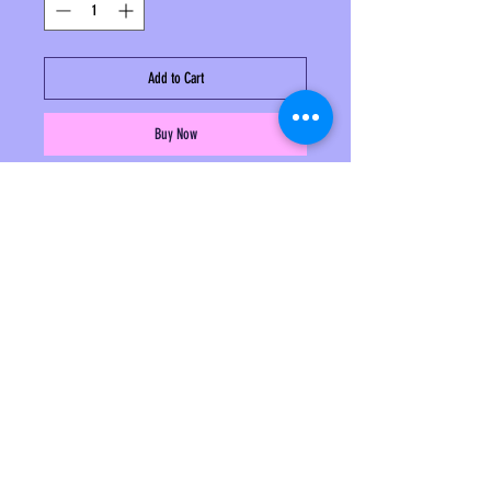
Add to Cart
Buy Now
La fascia Simo è reversibile
Da un lato troviamo una fantasia a quadroni che ci
porta nel mondo country, da l'altro lato giochiamo
con la sensualità del stampa pitone .
All'interno della fascia è presente un fil di ferro ,
questo serve per modellare la stessa .
Composizione. cotone
Refund Policy
Terms & Conditions
Privacy
Red Sheep SRL VAT number
13797980961