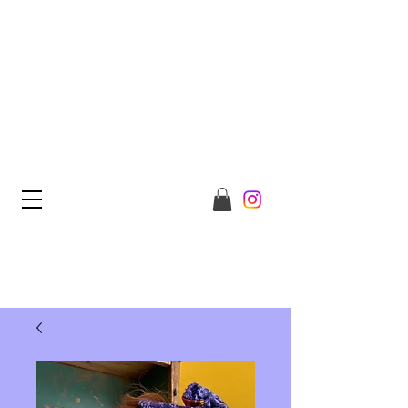
WELCOME TO REDSHEEP
CONCEPT STORE
COME OUT OF THE FLOCK
AND JOIN US