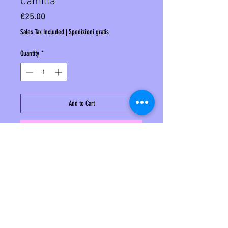
Camilla
Price
€25.00
Sales Tax Included
|
Spedizioni gratis
Quantity
*
Add to Cart
Buy Now
L'anello sonaglio con swarovsky color oro è in
acciaio
Misura 19