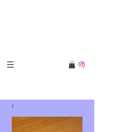
WELCOME TO REDSHEEP
CONCEPT STORE
COME OUT OF THE FLOCK
AND JOIN US