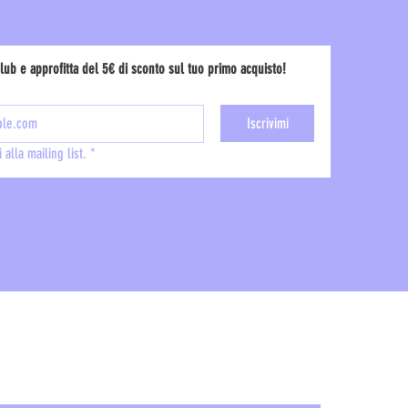
ub e approfitta del 5€ di sconto sul tuo primo acquisto!
Iscrivimi
 alla mailing list.
*