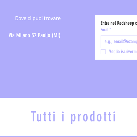
Dove ci puoi trovare
Entra nel Redsheep cl
Email
*
Via Milano 52 Paullo (Mi)
Voglio iscrivermi
Tutti i prodotti