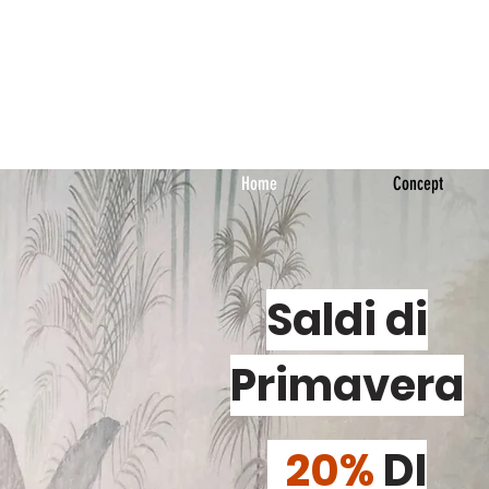
BENVEN
ESCI
Home
Concept
Saldi di
Primavera
20%
DI