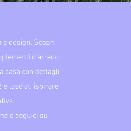
e design. Scopri
omplementi d’arredo .
ia casa con dettagli
 e lasciati ispirare
tiva.
ine e seguici su