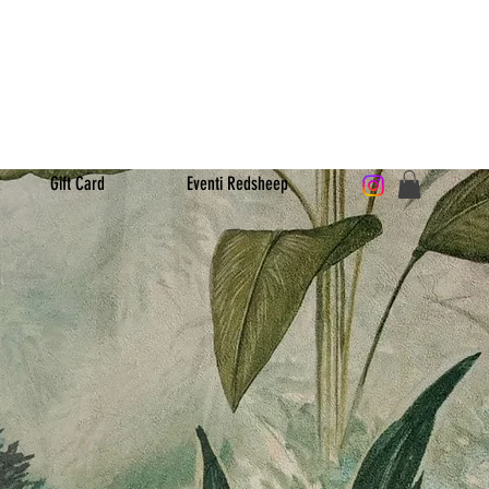
PT STORE
 A NOI
Gift Card
Eventi Redsheep