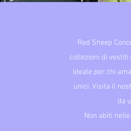
Red Sheep Conce
collezioni di vestit
Ideale per chi ama 
unici. Visita il no
da u
Non abiti nell